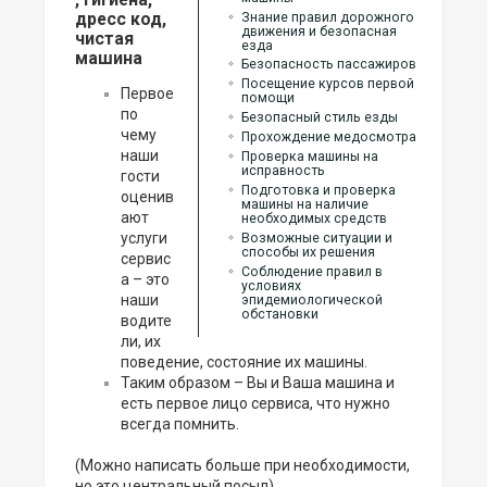
дресс код,
Знание правил дорожного
движения и безопасная
чистая
езда
машина
Безопасность пассажиров
Посещение курсов первой
Первое
помощи
по
Безопасный стиль езды
чему
Прохождение медосмотра
наши
Проверка машины на
исправность
гости
Подготовка и проверка
оценив
машины на наличие
ают
необходимых средств
услуги
Возможные ситуации и
способы их решения
сервис
Соблюдение правил в
а – это
условиях
наши
эпидемиологической
обстановки
водите
ли, их
поведение, состояние их машины.
Таким образом – Вы и Ваша машина и
есть первое лицо сервиса, что нужно
всегда помнить.
(Можно написать больше при необходимости,
но это центральный посыл)