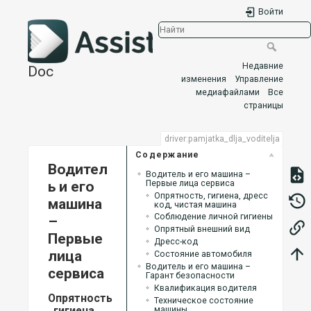
Войти
Недавние
Doc
изменения
Управление
медиафайлами
Все
страницы
driver:pamjatka_dlja_voditelja
Содержание
Водител
Водитель и его машина –
ь и его
Первые лица сервиса
Опрятность, гигиена, дресс
машина
код, чистая машина
Соблюдение личной гигиены
–
Опрятный внешний вид
Первые
Дресс-код
лица
Состояние автомобиля
Водитель и его машина –
сервиса
Гарант безопасности
Квалификация водителя
Опрятность
Техническое состояние
, гигиена,
машины